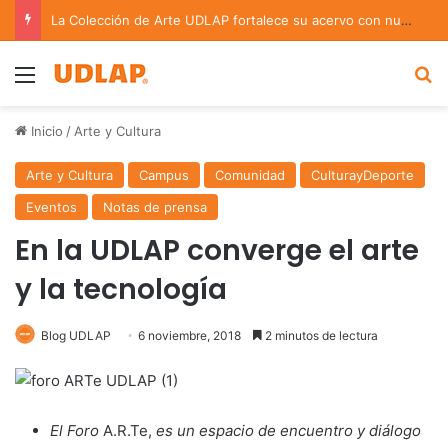
La Colección de Arte UDLAP fortalece su acervo con nuevas obras de artistas emergentes y consolidados
Menu
B
Inicio
/
Arte y Cultura
Arte y Cultura
Campus
Comunidad
CulturayDeporte
Eventos
Notas de prensa
En la UDLAP converge el arte
y la tecnología
Blog UDLAP
6 noviembre, 2018
2 minutos de lectura
El Foro
A.R.Te,
es un espacio de encuentro y diálogo