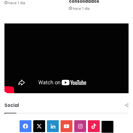
consolidados
hace 1 día
hace 1 día
Social
Facebook
X
LinkedIn
YouTube
Instagram
TikTok
Thread