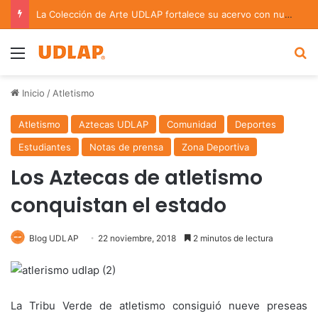
La Colección de Arte UDLAP fortalece su acervo con nuevas obras de artistas emergentes y consolidados
Menu
B
Inicio
/
Atletismo
Atletismo
Aztecas UDLAP
Comunidad
Deportes
Estudiantes
Notas de prensa
Zona Deportiva
Los Aztecas de atletismo
conquistan el estado
Blog UDLAP
22 noviembre, 2018
2 minutos de lectura
La Tribu Verde de atletismo consiguió nueve preseas