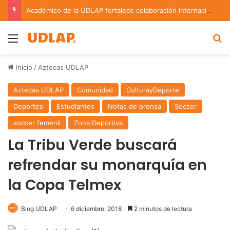
Académico de la UDLAP fortalece colaboración internacional con estancia de investigación en Argentina
Menu
B
Inicio
/
Aztecas UDLAP
Aztecas UDLAP
Comunidad
CulturayDeporte
Deportes
Estudiantes
Notas de prensa
Soccer
soccer femenil
Zona Deportiva
La Tribu Verde buscará
refrendar su monarquía en
la Copa Telmex
Blog UDLAP
6 diciembre, 2018
2 minutos de lectura