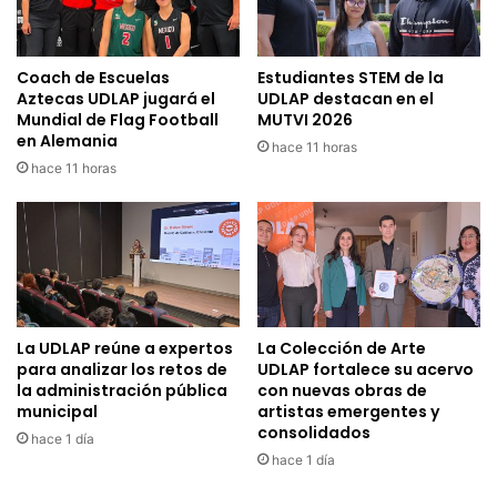
Coach de Escuelas
Estudiantes STEM de la
Aztecas UDLAP jugará el
UDLAP destacan en el
Mundial de Flag Football
MUTVI 2026
en Alemania
hace 11 horas
hace 11 horas
La UDLAP reúne a expertos
La Colección de Arte
para analizar los retos de
UDLAP fortalece su acervo
la administración pública
con nuevas obras de
municipal
artistas emergentes y
consolidados
hace 1 día
hace 1 día