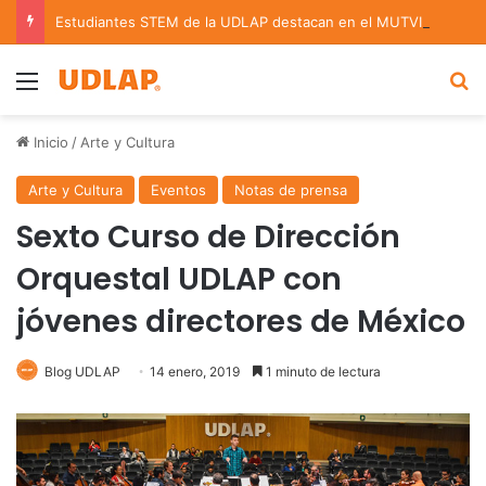
Estudiantes STEM de la UDLAP destacan en el MUTVI 2026
Menu
B
Inicio
/
Arte y Cultura
Arte y Cultura
Eventos
Notas de prensa
Sexto Curso de Dirección
Orquestal UDLAP con
jóvenes directores de México
Blog UDLAP
14 enero, 2019
1 minuto de lectura