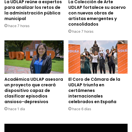
La UDLAP reúne a expertos
La Colección de Arte
para analizar los retos de
UDLAP fortalece su acervo
la administración pública
con nuevas obras de
municipal
artistas emergentes y
consolidados
hace 7 horas
hace 7 horas
Académica UDLAP asesora
El Coro de Cámara de la
un proyecto que creará
UDLAP triunfa en
dispositivo capaz de
certámenes
clasificar episodios
internacionales
ansioso-depresivos
celebrados en España
hace 1 día
hace 6 días