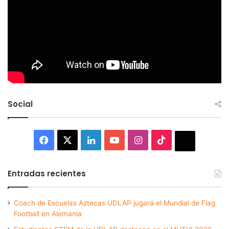
Social
Facebook
X
LinkedIn
YouTube
Instagram
TikTok
Thread
Entradas recientes
Coach de Escuelas Aztecas UDLAP jugará el Mundial de Flag
Football en Alemania