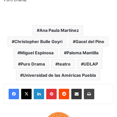
Ana Paula Martínez
Christopher Bulle Goyri
Gacel del Pino
Miguel Espinosa
Paloma Mantilla
Puro Drama
teatro
UDLAP
Universidad de las Américas Puebla
LinkedIn
Pinterest
Reddit
Share via Email
Print