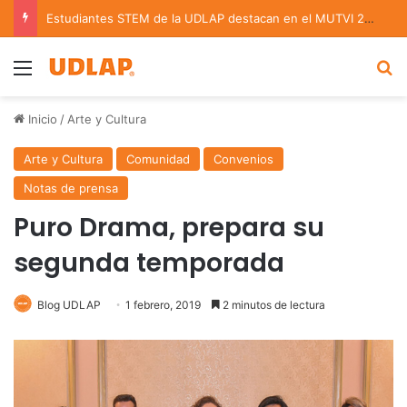
Estudiantes STEM de la UDLAP destacan en el MUTVI 2026
Menu
B
Inicio
/
Arte y Cultura
Arte y Cultura
Comunidad
Convenios
Notas de prensa
Puro Drama, prepara su
segunda temporada
Blog UDLAP
1 febrero, 2019
2 minutos de lectura