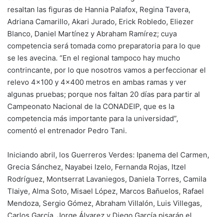
resaltan las figuras de Hannia Palafox, Regina Tavera,
Adriana Camarillo, Akari Jurado, Erick Robledo, Eliezer
Blanco, Daniel Martínez y Abraham Ramírez; cuya
competencia será tomada como preparatoria para lo que
se les avecina. “En el regional tampoco hay mucho
contrincante, por lo que nosotros vamos a perfeccionar el
relevo 4×100 y 4×400 metros en ambas ramas y ver
algunas pruebas; porque nos faltan 20 días para partir al
Campeonato Nacional de la CONADEIP, que es la
competencia más importante para la universidad”,
comentó el entrenador Pedro Tani.
Iniciando abril, los Guerreros Verdes: Ipanema del Carmen,
Grecia Sánchez, Nayabei Izelo, Fernanda Rojas, Itzel
Rodríguez, Montserrat Lavaniegos, Daniela Torres, Camila
Tlaiye, Alma Soto, Misael López, Marcos Bañuelos, Rafael
Mendoza, Sergio Gómez, Abraham Villalón, Luis Villegas,
Carlos García, Jorge Álvarez y Diego García pisarán el