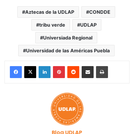
Aztecas de la UDLAP
CONDDE
tribu verde
UDLAP
Universiada Regional
Universidad de las Américas Puebla
LinkedIn
Pinterest
Reddit
Share via Email
Print
Blog UDLAP