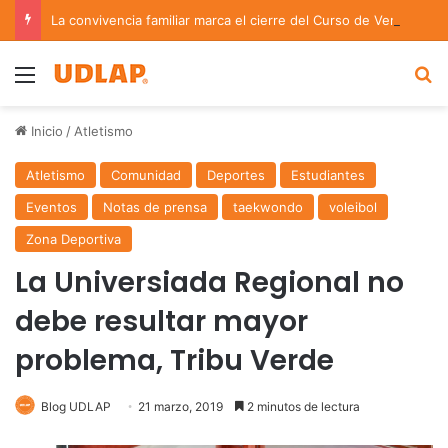
La convivencia familiar marca el cierre del Curso de Verano de Escuelas Aztecas
Menu
B
Inicio
/
Atletismo
Atletismo
Comunidad
Deportes
Estudiantes
Eventos
Notas de prensa
taekwondo
voleibol
Zona Deportiva
La Universiada Regional no
debe resultar mayor
problema, Tribu Verde
Blog UDLAP
21 marzo, 2019
2 minutos de lectura