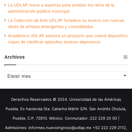
La UDLAP reúne a expertos para analizar los retos de la
administración pública municipal
La Colección de Arte UDLAP fortalece su acervo con nuevas
obras de artistas emergentes y consolidados
Académica UDLAP asesora un proyecto que creará dispositivo
capaz de clasificar episodios ansioso-depresivos
Archivos
Archivos
Derechos Reservados © 2024. Universidad de las Américas
Puebla. Ex hacienda Sta. Catarina Mártir S/N. San Andrés Cholula,
Puebla. C.P. 72810. México. Conmutador: 222 229 20 00 |
Admisiones: informes.nuevoingreso@udlap.mx +52 222 229 2112,