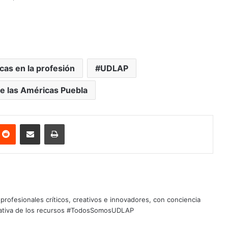
icas en la profesión
UDLAP
e las Américas Puebla
nterest
Reddit
Share via Email
Print
profesionales críticos, creativos e innovadores, con conciencia
quitativa de los recursos #TodosSomosUDLAP