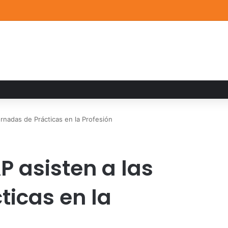
a familiar marca el cierre del Curso de Verano de Escuelas Aztecas
rnadas de Prácticas en la Profesión
P asisten a las
ticas en la