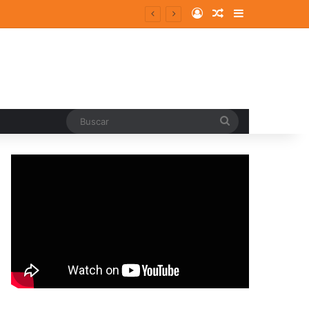
Log In
Random Article
Sidebar
Buscar