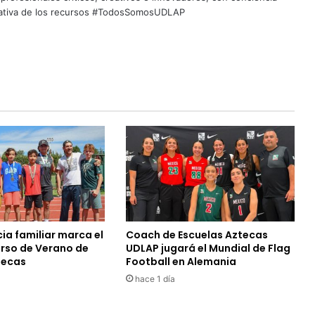
quitativa de los recursos #TodosSomosUDLAP
ia familiar marca el
Coach de Escuelas Aztecas
urso de Verano de
UDLAP jugará el Mundial de Flag
tecas
Football en Alemania
hace 1 día