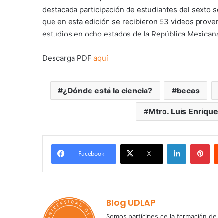
destacada participación de estudiantes del sexto s
que en esta edición se recibieron 53 videos prove
estudios en ocho estados de la República Mexican
Descarga PDF
aquí.
¿Dónde está la ciencia?
becas
Mtro. Luis Enrique
LinkedIn
Pi
Facebook
X
Blog UDLAP
Somos partícipes de la formación de 