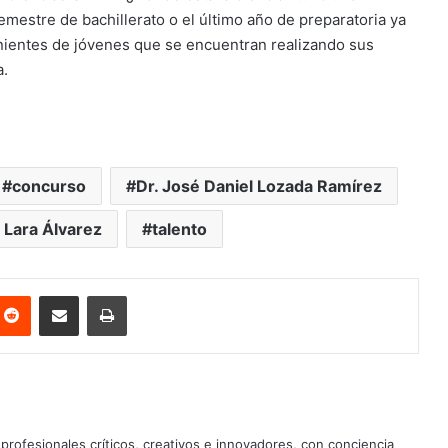
emestre de bachillerato o el último año de preparatoria ya
nientes de jóvenes que se encuentran realizando sus
a.
concurso
Dr. José Daniel Lozada Ramírez
 Lara Álvarez
talento
nterest
Reddit
Share via Email
Print
profesionales críticos, creativos e innovadores, con conciencia