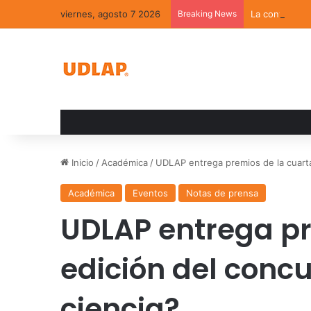
viernes, agosto 7 2026
Breaking News
La convivenci
Inicio
/
Académica
/
UDLAP entrega premios de la cuarta
Académica
Eventos
Notas de prensa
UDLAP entrega pr
edición del conc
ciencia?