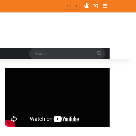
Log In
Random Article
Sidebar
Buscar