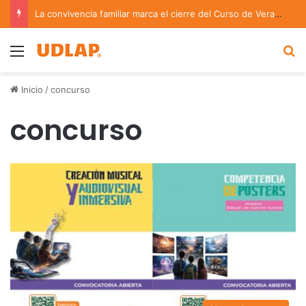
La convivencia familiar marca el cierre del Curso de Verano de Escuelas Aztecas
Menu
B
Inicio
/
concurso
concurso