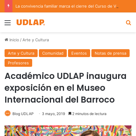
La convivencia familiar marca el cierre del Curso de Verano de Escuelas Aztecas
Menu
B
Inicio
/
Arte y Cultura
Arte y Cultura
Comunidad
Eventos
Notas de prensa
Profesores
Académico UDLAP inaugura
exposición en el Museo
Internacional del Barroco
Blog UDLAP
3 mayo, 2019
2 minutos de lectura