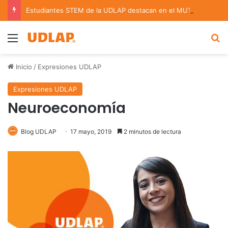
Estudiantes STEM de la UDLAP destacan en el MUTVI 2026
Menu
B
Inicio
/
Expresiones UDLAP
Expresiones UDLAP
Neuroeconomía
Blog UDLAP
17 mayo, 2019
2 minutos de lectura