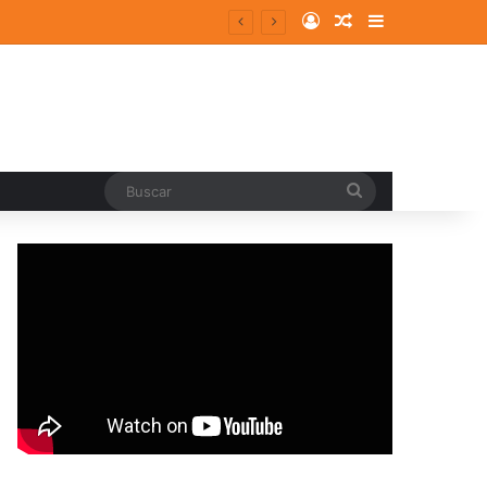
Log In
Random Article
Sidebar
Buscar