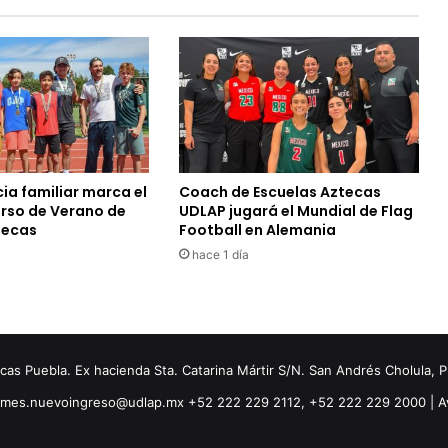
ia familiar marca el
Coach de Escuelas Aztecas
urso de Verano de
UDLAP jugará el Mundial de Flag
tecas
Football en Alemania
hace 1 día
s Puebla. Ex hacienda Sta. Catarina Mártir S/N. San Andrés Cholula, 
ormes.nuevoingreso@udlap.mx +52 222 229 2112, +52 222 229 2000 |
A