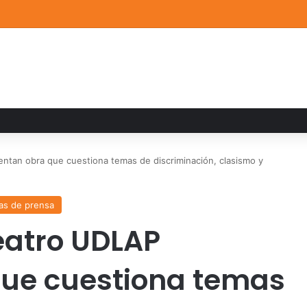
a familiar marca el cierre del Curso de Verano de Escuelas Aztecas
ntan obra que cuestiona temas de discriminación, clasismo y
as de prensa
eatro UDLAP
que cuestiona temas