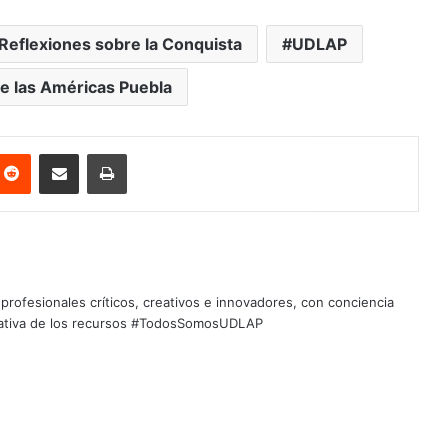
Reflexiones sobre la Conquista
UDLAP
e las Américas Puebla
nterest
Reddit
Share via Email
Print
profesionales críticos, creativos e innovadores, con conciencia
quitativa de los recursos #TodosSomosUDLAP