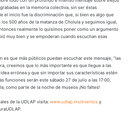
obre todo con un profundo e intenso mensaje sobre viejos
grabadas en la memoria colectiva, sin ser éstas
l inicio fue la discriminación que, si bien es algo que
 los 500 años de la matanza de Cholula y seguimos igual,
 entonces realmente lo quisimos poner como un argumento
recibió muy bien y se empoderan cuando escuchan esas
an es que más públicos puedan escuchar este mensaje, “las
ra, creemos que lo más importante es que llegue a las
dea errónea y que sin importar sus características estén
as funciones serán este sábado 27 de julio a las 17:00,
la, como parte de la noche de museos ¡No faltes!
ales de la UDLAP visita:
www.udlap.mx/eventos
y
turaUDLAP.