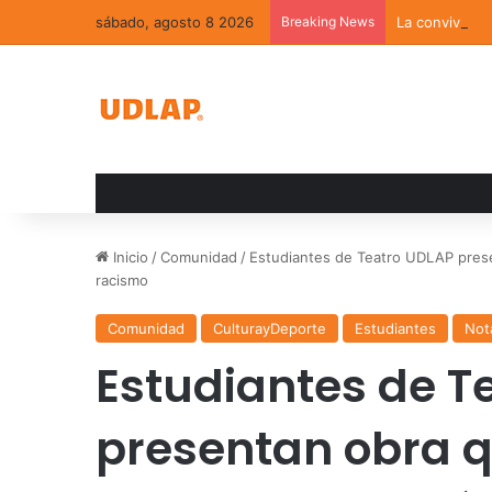
sábado, agosto 8 2026
Breaking News
La convivenci
Inicio
/
Comunidad
/
Estudiantes de Teatro UDLAP prese
racismo
Comunidad
CulturayDeporte
Estudiantes
Not
Estudiantes de T
presentan obra 