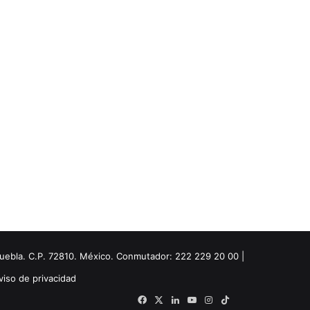
Puebla. C.P. 72810. México. Conmutador: 222 229 20 00 |
viso de privacidad
Facebook
X
LinkedIn
YouTube
Instagram
TikTok
Threads