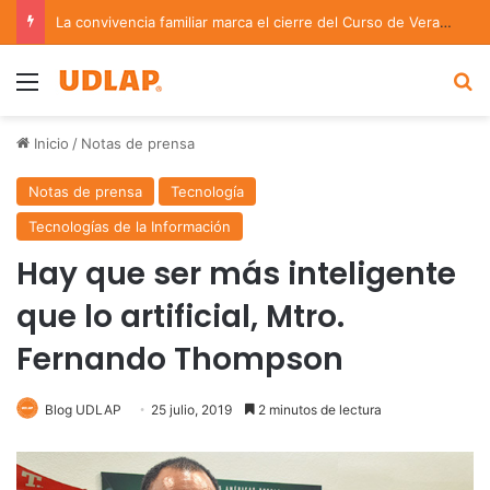
La convivencia familiar marca el cierre del Curso de Verano de Escuelas Aztecas
Menu
B
Inicio
/
Notas de prensa
Notas de prensa
Tecnología
Tecnologías de la Información
Hay que ser más inteligente
que lo artificial, Mtro.
Fernando Thompson
Blog UDLAP
25 julio, 2019
2 minutos de lectura