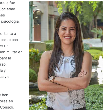
ra le fue
 Sociedad
nes
 psicología.
portante a
 participan
es un
en militar en
para la
rzo,
la y
a y el
e han
dores en
Consoli,