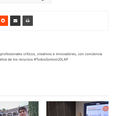
nterest
Reddit
Share via Email
Print
profesionales críticos, creativos e innovadores, con conciencia
quitativa de los recursos #TodosSomosUDLAP