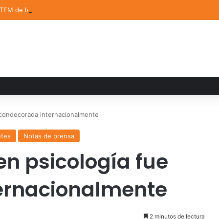
STEM de la UDLAP destacan en el MUTVI 2026
condecorada internacionalmente
ntes
Notas de prensa
n psicología fue
ernacionalmente
2 minutos de lectura