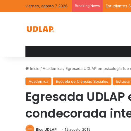
viernes, agosto 7 2026
Breaking News
Estudiantes 
Inicio
/
Académica
/
Egresada UDLAP en psicología fue 
Académica
Escuela de Ciencias Sociales
Estudia
Egresada UDLAP e
condecorada int
Blog UDLAP
12 agosto, 2019