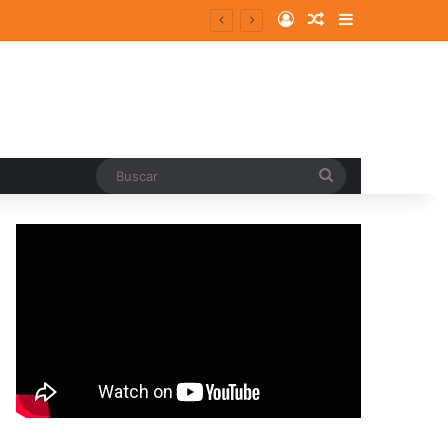
Log In
Random Article
Sidebar
Buscar