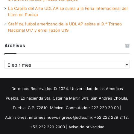
La Capilla del Arte UDLAP se suma a la Feria Internacional del
Libro en Puebla
Staff de futbol americano de la UDLAP asiste al 9.º Torneo
Nacional U17 y en el Tazón U19
Archivos
Archivos
Derechos Reservados © 2024. Universidad de las Américas
Puebla. Ex hacienda Sta. Catarina Mártir S/N. San Andrés Cholula,
Puebla. C.P. 72810. México. Conmutador: 222 229 20 00 |
Admisiones: informes.nuevoingreso@udlap.mx +52 222 229 2112,
+52 222 229 2000 |
Aviso de privacidad