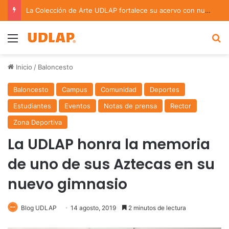
La Colección de Arte UDLAP fortalece su acervo con nuevas obras de artistas emergentes y consolidados
Menu
B
Inicio
/
Baloncesto
Baloncesto
Campus
Comunidad
Deportes
Estudiantes
Eventos
Notas de prensa
Rector
Zona Deportiva
La UDLAP honra la memoria
de uno de sus Aztecas en su
nuevo gimnasio
Blog UDLAP
14 agosto, 2019
2 minutos de lectura