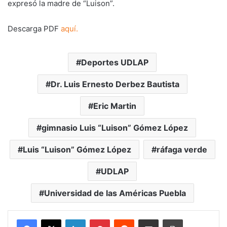
expresó la madre de “Luison”.
Descarga PDF
aquí.
Deportes UDLAP
Dr. Luis Ernesto Derbez Bautista
Eric Martin
gimnasio Luis “Luison” Gómez López
Luis “Luison” Gómez López
ráfaga verde
UDLAP
Universidad de las Américas Puebla
LinkedIn
Pinterest
Reddit
Share via Email
Print