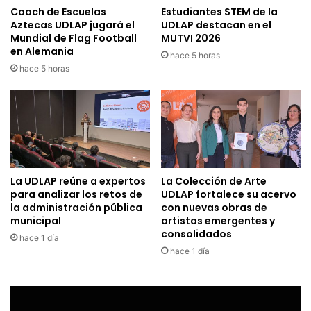
Coach de Escuelas
Estudiantes STEM de la
Aztecas UDLAP jugará el
UDLAP destacan en el
Mundial de Flag Football
MUTVI 2026
en Alemania
hace 5 horas
hace 5 horas
La UDLAP reúne a expertos
La Colección de Arte
para analizar los retos de
UDLAP fortalece su acervo
la administración pública
con nuevas obras de
municipal
artistas emergentes y
consolidados
hace 1 día
hace 1 día