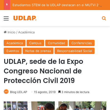
Estudiantes STEM de la UDLAP destacan en el MUTVI 2026
Menu
B
Inicio
/
Académica
Académica
Campus
Comunidad
Conferencias
Eventos
Notas de prensa
Responsabilidad Social
UDLAP, sede de la Expo
Congreso Nacional de
Protección Civil 2019
Blog UDLAP
15 agosto, 2019
3 minutos de lectura