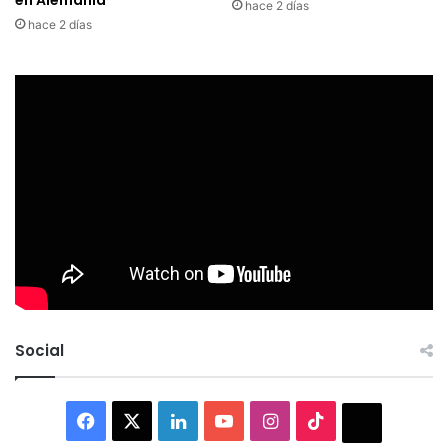
en Alemania
hace 2 días
hace 2 días
Social
Facebook
X
LinkedIn
YouTube
Instagram
TikTok
Thread