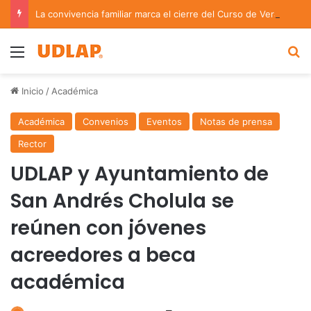
La convivencia familiar marca el cierre del Curso de Verano de Escuelas Aztecas
Menu
B
Inicio
/
Académica
Académica
Convenios
Eventos
Notas de prensa
Rector
UDLAP y Ayuntamiento de
San Andrés Cholula se
reúnen con jóvenes
acreedores a beca
académica