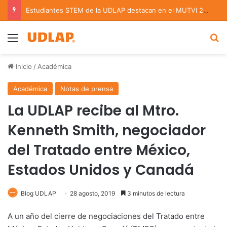
Estudiantes STEM de la UDLAP destacan en el MUTVI 2026
Menu
B
Inicio
/
Académica
Académica
Notas de prensa
La UDLAP recibe al Mtro.
Kenneth Smith, negociador
del Tratado entre México,
Estados Unidos y Canadá
Blog UDLAP
28 agosto, 2019
3 minutos de lectura
A un año del cierre de negociaciones del Tratado entre