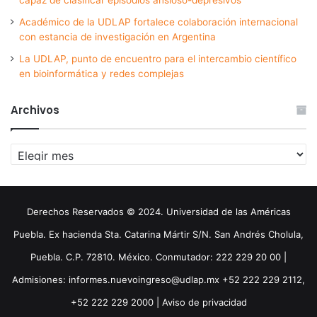
capaz de clasificar episodios ansioso-depresivos
Académico de la UDLAP fortalece colaboración internacional
con estancia de investigación en Argentina
La UDLAP, punto de encuentro para el intercambio científico
en bioinformática y redes complejas
Archivos
Archivos
Derechos Reservados © 2024. Universidad de las Américas
Puebla. Ex hacienda Sta. Catarina Mártir S/N. San Andrés Cholula,
Puebla. C.P. 72810. México. Conmutador: 222 229 20 00 |
Admisiones: informes.nuevoingreso@udlap.mx +52 222 229 2112,
+52 222 229 2000 |
Aviso de privacidad