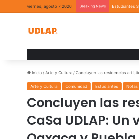
viernes, agosto 7 2026
Breaking News
Estudiantes 
Inicio
/
Arte y Cultura
/
Concluyen las residencias artís
Arte y Cultura
Comunidad
Estudiantes
Notas
Concluyen las res
CaSa UDLAP: Un v
Oaxaca y Puebla