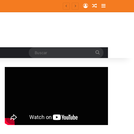
Log In
Random Article
Sidebar
Buscar