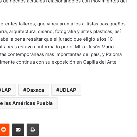
es de hechos actuales relacionándolos con movimientos del
erentes talleres, que vincularon a los artistas oaxaqueños
a, arquitectura, diseño, fotografía y artes plásticas, así
be la pena resaltar que el jurado que eligió a los 10
ultaneas estuvo conformado por el Mtro. Jesús Mario
istas contemporáneas más importantes del país, y Paloma
lmente continua con su exposición en Capilla del Arte
DLAP
Oaxaca
UDLAP
e las Américas Puebla
nterest
Reddit
Share via Email
Print