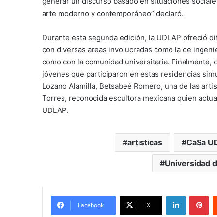
generar un discurso basado en situaciones social
arte moderno y contemporáneo” declaró.
Durante esta segunda edición, la UDLAP ofreció dif
con diversas áreas involucradas como la de ingenierí
como con la comunidad universitaria. Finalmente, ca
jóvenes que participaron en estas residencias sim
Lozano Alamilla, Betsabeé Romero, una de las art
Torres, reconocida escultora mexicana quien actua
UDLAP.
artisticas
CaSa U
Universidad d
LinkedIn
Pi
Facebook
X