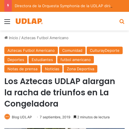
Directora de la Orquesta Symphonia de la UDLAP dirige agrupaciones de talla nacional e internacional
Menu
B
Inicio
/
Aztecas Futbol Americano
Aztecas Futbol Americano
Comunidad
CulturayDeporte
Deportes
Estudiantes
futbol americano
Notas de prensa
Noticias
Zona Deportiva
Los Aztecas UDLAP alargan
la racha de triunfos en La
Congeladora
Blog UDLAP
7 septiembre, 2019
2 minutos de lectura