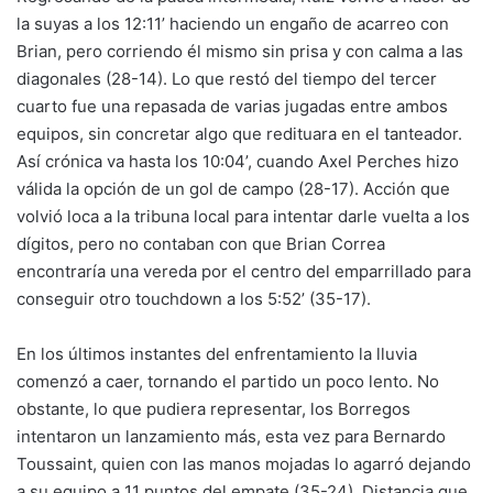
la suyas a los 12:11’ haciendo un engaño de acarreo con
Brian, pero corriendo él mismo sin prisa y con calma a las
diagonales (28-14). Lo que restó del tiempo del tercer
cuarto fue una repasada de varias jugadas entre ambos
equipos, sin concretar algo que redituara en el tanteador.
Así crónica va hasta los 10:04’, cuando Axel Perches hizo
válida la opción de un gol de campo (28-17). Acción que
volvió loca a la tribuna local para intentar darle vuelta a los
dígitos, pero no contaban con que Brian Correa
encontraría una vereda por el centro del emparrillado para
conseguir otro touchdown a los 5:52’ (35-17).
En los últimos instantes del enfrentamiento la lluvia
comenzó a caer, tornando el partido un poco lento. No
obstante, lo que pudiera representar, los Borregos
intentaron un lanzamiento más, esta vez para Bernardo
Toussaint, quien con las manos mojadas lo agarró dejando
a su equipo a 11 puntos del empate (35-24). Distancia que