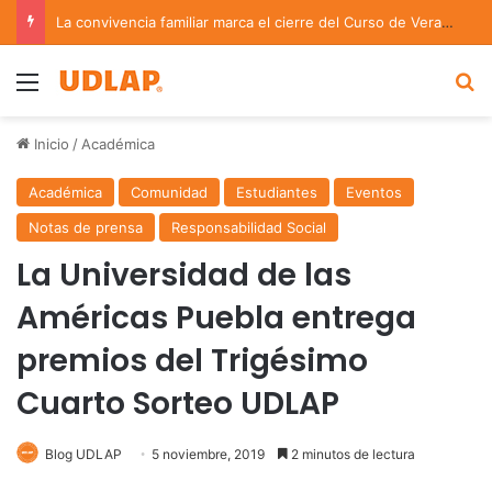
La convivencia familiar marca el cierre del Curso de Verano de Escuelas Aztecas
Menu
B
Inicio
/
Académica
Académica
Comunidad
Estudiantes
Eventos
Notas de prensa
Responsabilidad Social
La Universidad de las
Américas Puebla entrega
premios del Trigésimo
Cuarto Sorteo UDLAP
Blog UDLAP
5 noviembre, 2019
2 minutos de lectura