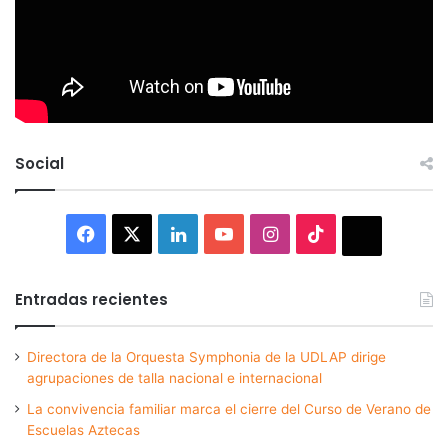
Social
Facebook
X
LinkedIn
YouTube
Instagram
TikTok
Thread
Entradas recientes
Directora de la Orquesta Symphonia de la UDLAP dirige
agrupaciones de talla nacional e internacional
La convivencia familiar marca el cierre del Curso de Verano de
Escuelas Aztecas