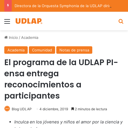
Directora de la Orquesta Symphonia de la UDLAP dirige agrupaciones de talla nacional e internacional
Menu
B
Inicio
/
Academia
Academia
Comunidad
Notas de prensa
El programa de la UDLAP PI-
ensa entrega
reconocimientos a
participantes
Blog UDLAP
4 diciembre, 2019
2 minutos de lectura
Inculca en los jóvenes y niños el amor por la ciencia y