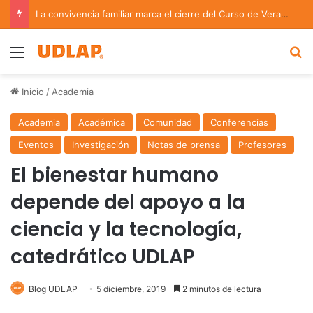
La convivencia familiar marca el cierre del Curso de Verano de Escuelas Aztecas
Menu
B
Inicio
/
Academia
Academia
Académica
Comunidad
Conferencias
Eventos
Investigación
Notas de prensa
Profesores
El bienestar humano
depende del apoyo a la
ciencia y la tecnología,
catedrático UDLAP
Blog UDLAP
5 diciembre, 2019
2 minutos de lectura