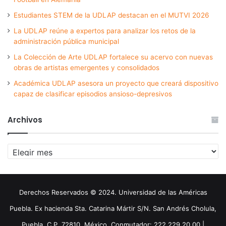
Estudiantes STEM de la UDLAP destacan en el MUTVI 2026
La UDLAP reúne a expertos para analizar los retos de la
administración pública municipal
La Colección de Arte UDLAP fortalece su acervo con nuevas
obras de artistas emergentes y consolidados
Académica UDLAP asesora un proyecto que creará dispositivo
capaz de clasificar episodios ansioso-depresivos
Archivos
Archivos
Derechos Reservados © 2024. Universidad de las Américas
Puebla. Ex hacienda Sta. Catarina Mártir S/N. San Andrés Cholula,
Puebla. C.P. 72810. México. Conmutador: 222 229 20 00 |