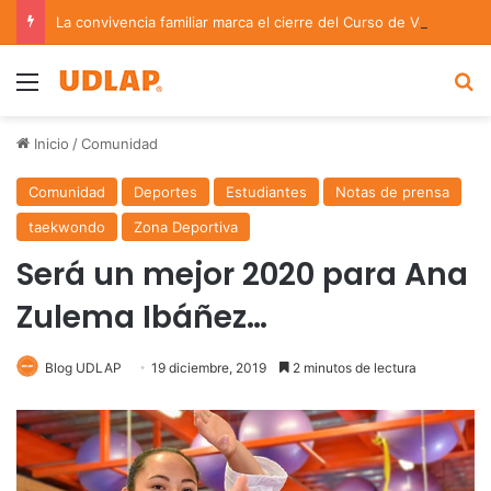
La convivencia familiar marca el cierre del Curso de Verano de Escuelas Aztecas
Menu
B
Inicio
/
Comunidad
Comunidad
Deportes
Estudiantes
Notas de prensa
taekwondo
Zona Deportiva
Será un mejor 2020 para Ana
Zulema Ibáñez…
Blog UDLAP
19 diciembre, 2019
2 minutos de lectura