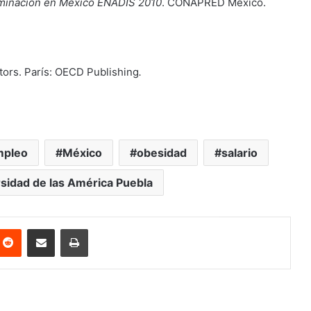
iminación en México ENADIS 2010
. CONAPRED México.
tors. París: OECD Publishing
.
mpleo
México
obesidad
salario
sidad de las América Puebla
nterest
Reddit
Share via Email
Print