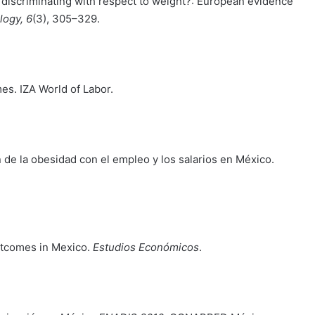
ers discriminating with respect to weight?: European evidence
ogy, 6
(3), 305–329.
es. IZA World of Labor.
 de la obesidad con el empleo y los salarios en México.
comes in Mexico.
Estudios Económicos
.