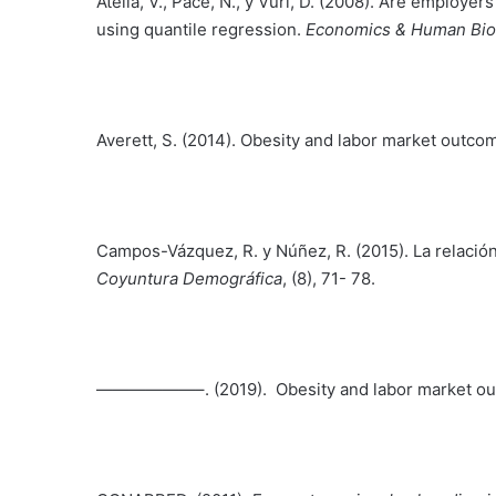
Atella, V., Pace, N., y Vuri, D. (2008). Are employ
using quantile regression.
Economics & Human Biol
Averett, S. (2014). Obesity and labor market outcom
Campos-Vázquez, R. y Núñez, R. (2015). La relación
Coyuntura Demográfica
, (8), 71- 78.
——————–. (2019). Obesity and labor market out