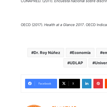
CONAPRED. (2011).
Encuesta nacional sobre discr
OECD (2017).
Health at a Glance 2017
. OECD Indica
Dr. Roy Núñez
Economía
e
UDLAP
Univer
LinkedIn
Pi
Facebook
X