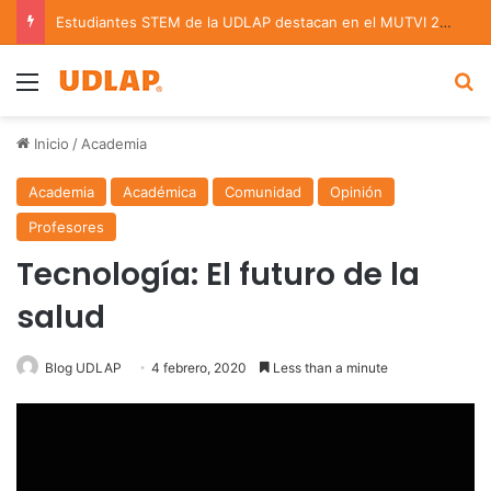
Estudiantes STEM de la UDLAP destacan en el MUTVI 2026
Menu
B
Inicio
/
Academia
Academia
Académica
Comunidad
Opinión
Profesores
Tecnología: El futuro de la
salud
Blog UDLAP
4 febrero, 2020
Less than a minute