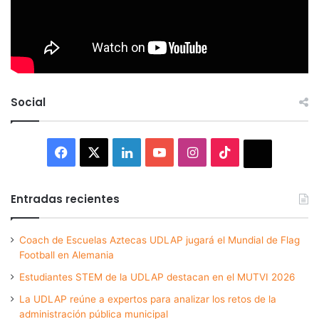
Social
Facebook
X
LinkedIn
YouTube
Instagram
TikTok
Thread
Entradas recientes
Coach de Escuelas Aztecas UDLAP jugará el Mundial de Flag
Football en Alemania
Estudiantes STEM de la UDLAP destacan en el MUTVI 2026
La UDLAP reúne a expertos para analizar los retos de la
administración pública municipal