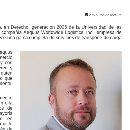
2 minutos de lectura
ra en Derecho, generación 2005 de la Universidad de las
a compañía Aequus Worldwide Logistics, Inc., empresa de
ece una gama completa de servicios de transporte de carga
Aequus
mercio
 y con
éreo y
 quien
mo que
iente,
mercio
n ella
tos de
ayoría
ue en
omo lo
vés de