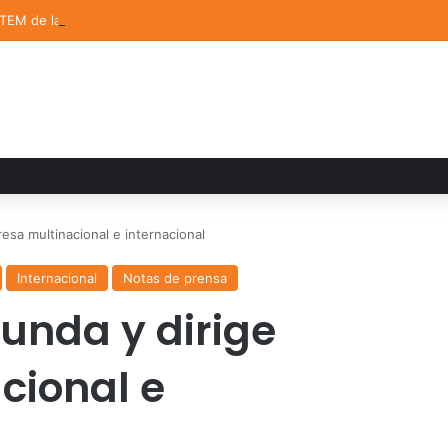
STEM de la UDLAP destacan en el MUTVI 2026
sa multinacional e internacional
Internacional
Notas de prensa
unda y dirige
cional e