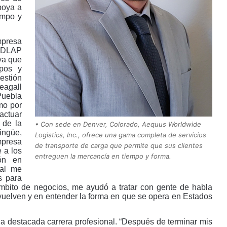
poya a
empo y
mpresa
 UDLAP
 ya que
mpos y
estión
eagall
Puebla
mo por
actuar
 de la
• Con sede en Denver, Colorado, Aequus Worldwide
ingüe,
Logistics, Inc., ofrece una gama completa de servicios
presa
de transporte de carga que permite que sus clientes
e a los
entreguen la mercancía en tiempo y forma.
ión en
ral me
s para
ámbito de negocios, me ayudó a tratar con gente de habla
nvuelven y en entender la forma en que se opera en Estados
 destacada carrera profesional. “Después de terminar mis