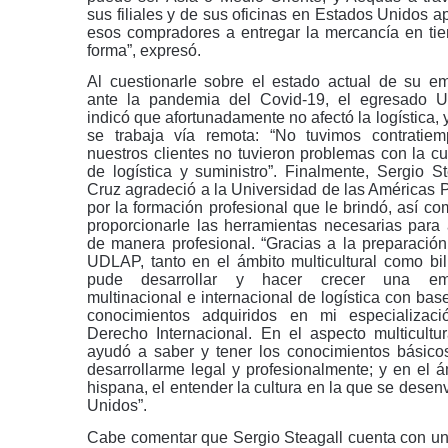
sus filiales y de sus oficinas en Estados Unidos a
esos compradores a entregar la mercancía en ti
forma”, expresó.
Al cuestionarle sobre el estado actual de su e
ante la pandemia del Covid-19, el egresado
indicó que afortunadamente no afectó la logística,
se trabaja vía remota: “No tuvimos contratie
nuestros clientes no tuvieron problemas con la cu
de logística y suministro”. Finalmente, Sergio St
Cruz agradeció a la Universidad de las Américas 
por la formación profesional que le brindó, así co
proporcionarle las herramientas necesarias para 
de manera profesional. “Gracias a la preparación
UDLAP, tanto en el ámbito multicultural como bil
pude desarrollar y hacer crecer una em
multinacional e internacional de logística con bas
conocimientos adquiridos en mi especializac
Derecho Internacional. En el aspecto multicultu
ayudó a saber y tener los conocimientos básico
desarrollarme legal y profesionalmente; y en el 
hispana, el entender la cultura en la que se dese
Unidos”.
Cabe comentar que Sergio Steagall cuenta con una