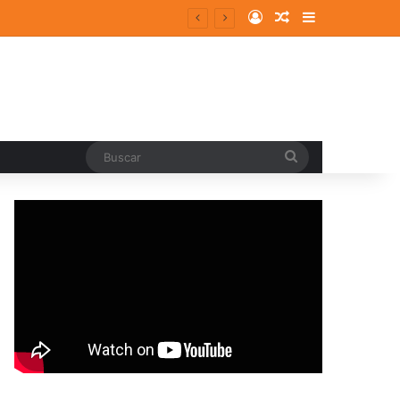
Log In
Random Article
Sidebar
Buscar