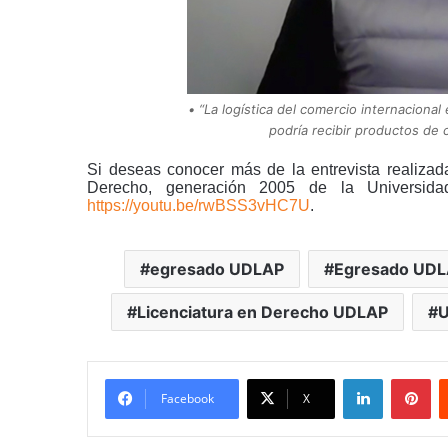
• “La logística del comercio internacional
podría recibir productos de c
Si deseas conocer más de la entrevista realizad
Derecho, generación 2005 de la Universidad
https://youtu.be/rwBSS3vHC7U
.
egresado UDLAP
Egresado UDLA
Licenciatura en Derecho UDLAP
LinkedIn
Pi
Facebook
X