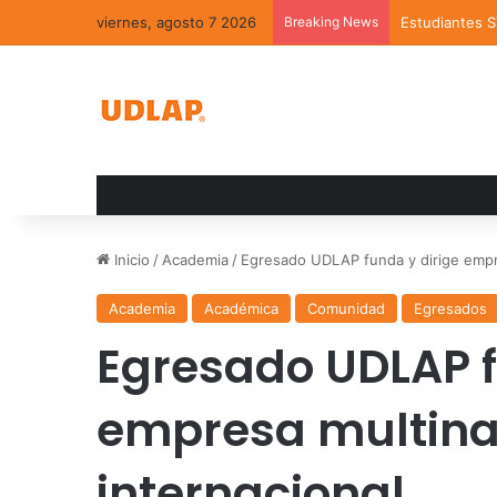
viernes, agosto 7 2026
Breaking News
Estudiantes 
Inicio
/
Academia
/
Egresado UDLAP funda y dirige empre
Academia
Académica
Comunidad
Egresados
Egresado UDLAP f
empresa multina
internacional