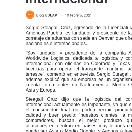
Blog UDLAP
10 febrero, 2021
Sergio Steagall Cruz, egresado de la Licenciatu
Américas Puebla, es fundador y presidente de l
corretaje de aduanas con sede en Denver, que ofr
nacionales e internacionales.
“Soy fundador y presidente de la compañía 
Worldwide Logistics, dedicada a logística y co
internacional con oficinas en Colorado y Texas
licencias para operar el transporte marítimo, a
terrestre”, comentó en entrevista Sergio Steagall,
además explicó que su empresa es un organis
cuenta con clientes en Norteamérica, Medio Or
Asia y Europa.
Steagall Cruz dijo que la logística del co
internacional actualmente es importante, ya que si
el consumidor final no podría recibir produc
calidad y buen precio; “nuestros clientes, la m
compradores, buscan el mejor producto q
ocasiones encuentran en países muy lejanos c
puede ser Asia o Medio Oriente, y Aequus a tra