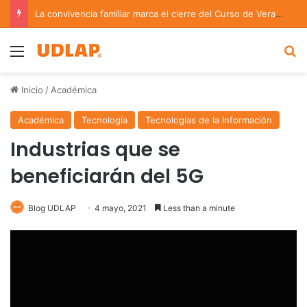
La convivencia familiar marca el cierre del Curso de Verano de Escuelas Aztecas
Menu
B
Inicio
/
Académica
Académica
Tecnología
Tecnologías de la Información
Industrias que se
beneficiarán del 5G
Blog UDLAP
4 mayo, 2021
Less than a minute