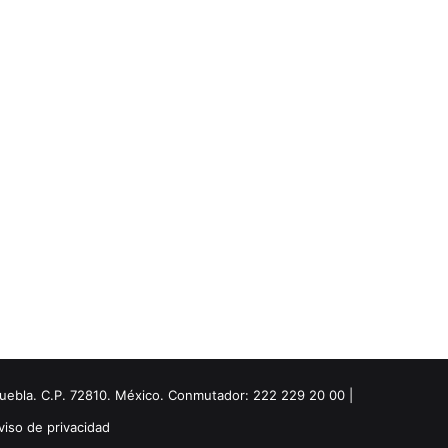
Puebla. C.P. 72810. México. Conmutador: 222 229 20 00 |
viso de privacidad