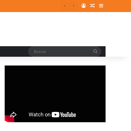
Log In
Random Article
Sidebar
Buscar