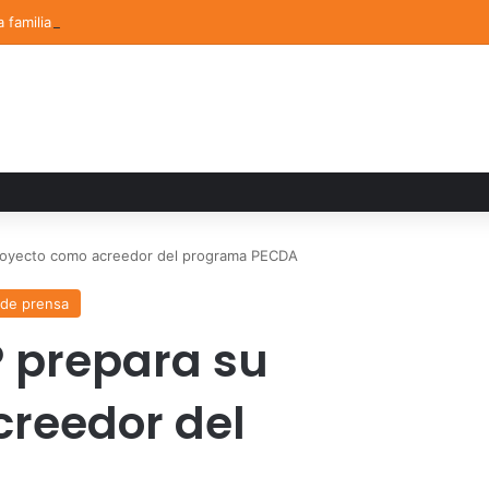
a familiar marca el cierre del Curso de Verano de Escuelas Aztecas
royecto como acreedor del programa PECDA
 de prensa
 prepara su
reedor del