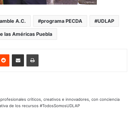
amble A.C.
programa PECDA
UDLAP
e las Américas Puebla
nterest
Reddit
Share via Email
Print
profesionales críticos, creativos e innovadores, con conciencia
quitativa de los recursos #TodosSomosUDLAP