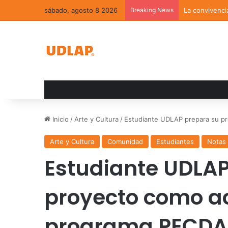
sábado, agosto 8 2026
Breaking News
La convivenci
Inicio
/
Arte y Cultura
/
Estudiante UDLAP prepara su p
Arte y Cultura
Comunidad
Estudiantes
Notas
Estudiante UDLAP
proyecto como ac
programa PECDA