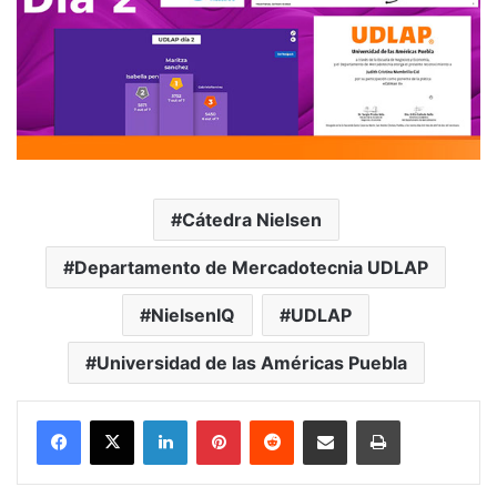
Cátedra Nielsen
Departamento de Mercadotecnia UDLAP
NielsenIQ
UDLAP
Universidad de las Américas Puebla
LinkedIn
Pinterest
Reddit
Share via Email
Print