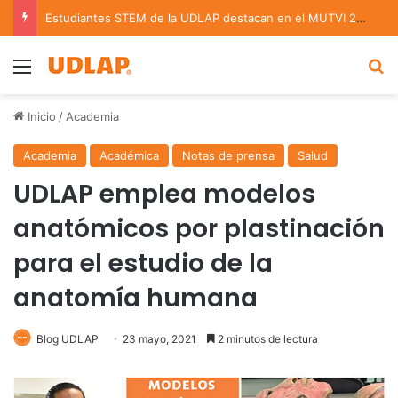
Estudiantes STEM de la UDLAP destacan en el MUTVI 2026
Menu
B
Inicio
/
Academia
Academia
Académica
Notas de prensa
Salud
UDLAP emplea modelos
anatómicos por plastinación
para el estudio de la
anatomía humana
Blog UDLAP
23 mayo, 2021
2 minutos de lectura