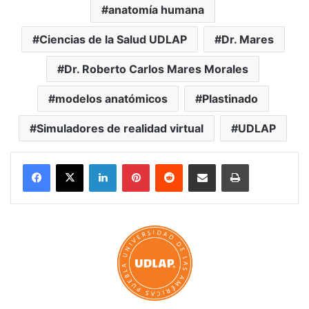
anatomía humana
Ciencias de la Salud UDLAP
Dr. Mares
Dr. Roberto Carlos Mares Morales
modelos anatómicos
Plastinado
Simuladores de realidad virtual
UDLAP
LinkedIn
Pinterest
Reddit
Share via Email
Print