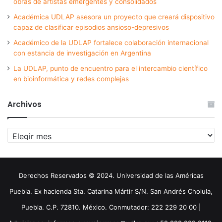
obras de artistas emergentes y consolidados
Académica UDLAP asesora un proyecto que creará dispositivo
capaz de clasificar episodios ansioso-depresivos
Académico de la UDLAP fortalece colaboración internacional
con estancia de investigación en Argentina
La UDLAP, punto de encuentro para el intercambio científico
en bioinformática y redes complejas
Archivos
Archivos
Derechos Reservados © 2024. Universidad de las Américas
Puebla. Ex hacienda Sta. Catarina Mártir S/N. San Andrés Cholula,
Puebla. C.P. 72810. México. Conmutador: 222 229 20 00 |