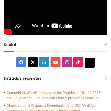
Social
Facebook
X
LinkedIn
YouTube
Instagram
TikTok
Thread
Entradas recientes
Comunidad UDLAP destaca en los Premios a! Diseño 2025
con un galardón, una Mención Plata y proyectos finalistas
Directora de la Orquesta Symphonia de la UDLAP dirige
agrupaciones de talla nacional e internacional