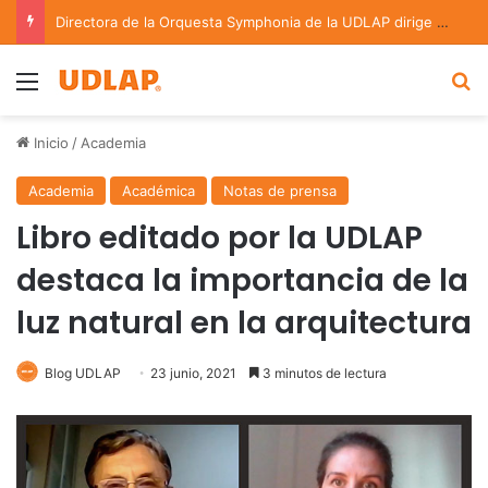
Directora de la Orquesta Symphonia de la UDLAP dirige agrupaciones de talla nacional e internacional
Menu
B
Inicio
/
Academia
Academia
Académica
Notas de prensa
Libro editado por la UDLAP
destaca la importancia de la
luz natural en la arquitectura
Blog UDLAP
23 junio, 2021
3 minutos de lectura