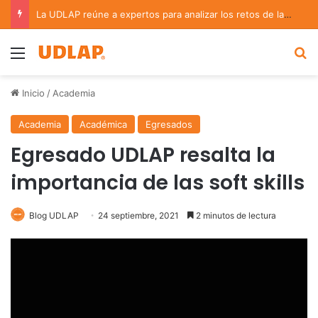
La UDLAP reúne a expertos para analizar los retos de la administración pública municipal
Menu
B
Inicio
/
Academia
Academia
Académica
Egresados
Egresado UDLAP resalta la
importancia de las soft skills
Blog UDLAP
24 septiembre, 2021
2 minutos de lectura