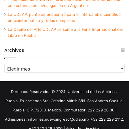
con estancia de investigación en Argentina
La UDLAP, punto de encuentro para el intercambio científico
en bioinformática y redes complejas
La Capilla del Arte UDLAP se suma a la Feria Internacional del
Libro en Puebla
Archivos
Archivos
Derechos Reservados © 2024. Universidad de las Américas
Puebla. Ex hacienda Sta. Catarina Mártir S/N. San Andrés Cholula,
Puebla. C.P. 72810. México. Conmutador: 222 229 20 00 |
Admisiones: informes.nuevoingreso@udlap.mx +52 222 229 2112,
+52 222 229 2000 |
Aviso de privacidad