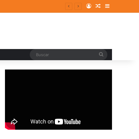
Log In
Random Article
Sidebar
Buscar