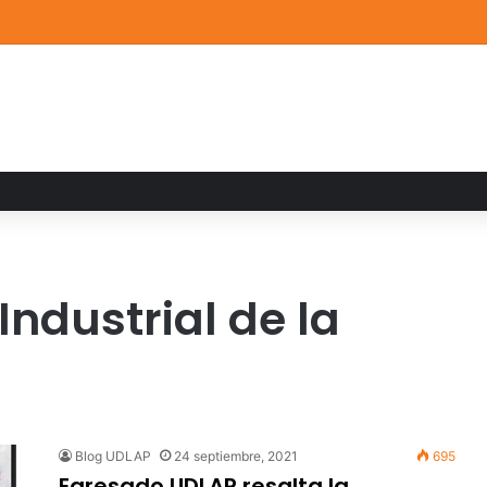
a familiar marca el cierre del Curso de Verano de Escuelas Aztecas
 Industrial de la
Blog UDLAP
24 septiembre, 2021
695
Egresado UDLAP resalta la