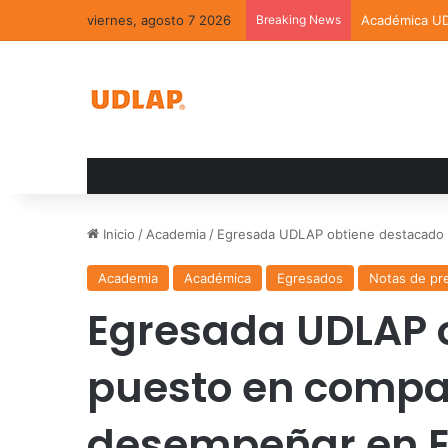
viernes, agosto 7 2026
Breaking News
Académica UDL
Inicio
/
Academia
/
Egresada UDLAP obtiene destacado 
Academia
Académica
Egresados
Notas de pr
Egresada UDLAP 
puesto en compa
desempeñar en E