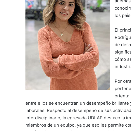
además 
conocim
los paí
El prin
Rodrígu
de desa
signifi
cómo se
industr
Por otra
pertene
orienta
entre ellos se encuentran un desempeño brillante 
laborales. Respecto al desempeño de sus actividade
interdisciplinario, la egresada UDLAP destacó la 
miembros de un equipo, ya que eso les permite c