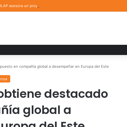
AP asesora un proyecto que creará dispositivo capaz de clasificar ep
puesto en compañía global a desempeñar en Europa del Este
ensa
obtiene destacado
ñía global a
uropa del Este