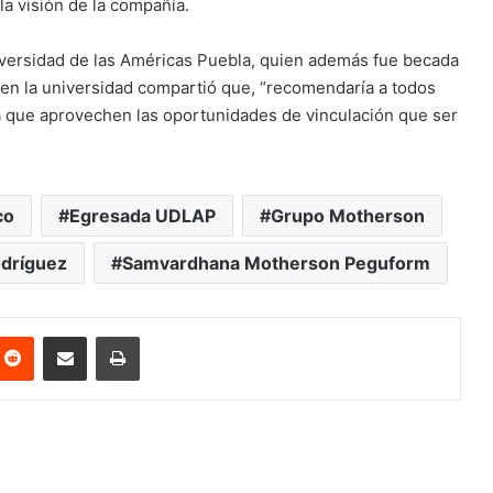
la visión de la compañía.
Universidad de las Américas Puebla, quien además fue becada
en la universidad compartió que, “recomendaría a todos
ra que aprovechen las oportunidades de vinculación que ser
co
Egresada UDLAP
Grupo Motherson
odríguez
Samvardhana Motherson Peguform
nterest
Reddit
Share via Email
Print