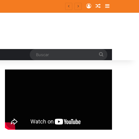
Log In
Random Article
Sidebar
isodios ansioso-depresivos
Buscar