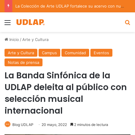
La Colección de Arte UDLAP fortalece su acervo con nuevas obras de artistas emergentes y consolidados
Menu
B
Inicio
/
Arte y Cultura
Arte y Cultura
Campus
Comunidad
Eventos
Notas de prensa
La Banda Sinfónica de la
UDLAP deleita al público con
selección musical
internacional
Blog UDLAP
20 mayo, 2022
2 minutos de lectura