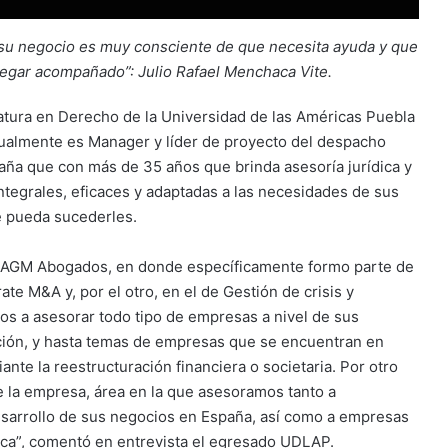
su negocio es muy consciente de que necesita ayuda y que
 llegar acompañado”: Julio Rafael Menchaca Vite.
iatura en Derecho de la Universidad de las Américas Puebla
ualmente es Manager y líder de proyecto del despacho
ña que con más de 35 años que brinda asesoría jurídica y
integrales, eficaces y adaptadas a las necesidades de sus
ue pueda sucederles.
a AGM Abogados, en donde específicamente formo parte de
te M&A y, por el otro, en el de Gestión de crisis y
os a asesorar todo tipo de empresas a nivel de sus
ación, y hasta temas de empresas que se encuentran en
nte la reestructuración financiera o societaria. Por otro
 la empresa, área en la que asesoramos tanto a
esarrollo de sus negocios en España, así como a empresas
ca”, comentó en entrevista el egresado UDLAP.