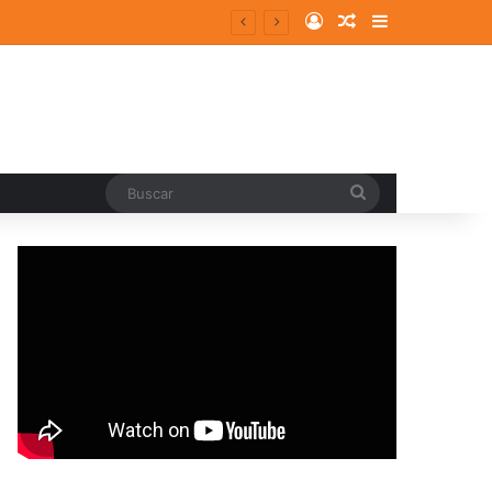
Log In
Random Article
Sidebar
Buscar