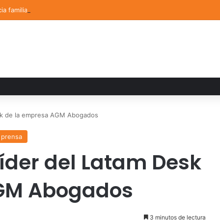
ia familiar marca el cierre del Curso de Verano de Escuelas Aztecas
sk de la empresa AGM Abogados
 prensa
íder del Latam Desk
AGM Abogados
3 minutos de lectura