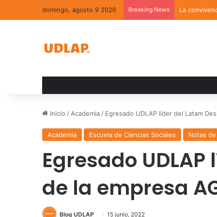
domingo, agosto 9 2026
Breaking News
La convivenc
Inicio
/
Academia
/
Egresado UDLAP líder del Latam De
Academia
Escuela de Ciencias Sociales
Notas de
Egresado UDLAP l
de la empresa 
Blog UDLAP
15 junio, 2022