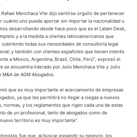
o Rafael Menchaca Vite dijo sentirse orgullo de pertenecer
r cuánto uno puede aportar sin importar la nacionalidad u
amos desarrollando desde hace poco que es el Latam Desk,
pleto y a la medida a clientes latinoamericanos que
, cubriendo todas sus necesidades de consultoría legal
ional; y también con clientes españoles que tienen interés
nte a México, Argentina, Brasil, Chile, Perú”, expresó el
se encuentra liderado por Julio Menchaca Vite y Julio
 de M&A de AGM Abogados.
firmó que es muy importante el acercamiento de empresas
ados, ya que les permitirá no llegar a ciegas a nuevos
s, normas, y los reglamentos que rigen cada una de estas
nto de un profesional, tanto de abogados como de
 nuevo territorio es muy importante”.
evista, fue que, al buscar expandir su negocio, los