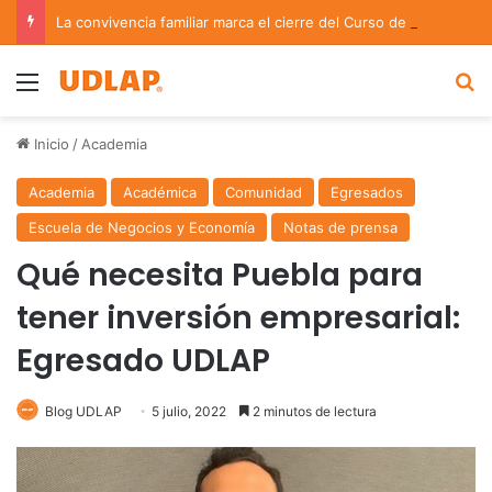
La convivencia familiar marca el cierre del Curso de Verano de Escuelas Aztecas
Menu
B
Inicio
/
Academia
Academia
Académica
Comunidad
Egresados
Escuela de Negocios y Economía
Notas de prensa
Qué necesita Puebla para
tener inversión empresarial:
Egresado UDLAP
Blog UDLAP
5 julio, 2022
2 minutos de lectura