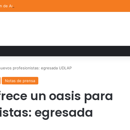
ón de Arte UDLAP fortalece su acervo con nuevas obras de artistas em
 nuevos profesionistas: egresada UDLAP
Notas de prensa
frece un oasis para
istas: egresada