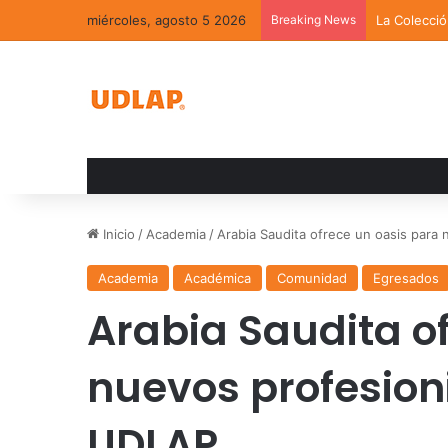
miércoles, agosto 5 2026
Breaking News
La Colecci
Inicio
/
Academia
/
Arabia Saudita ofrece un oasis para
Academia
Académica
Comunidad
Egresados
Arabia Saudita o
nuevos profesion
UDLAP