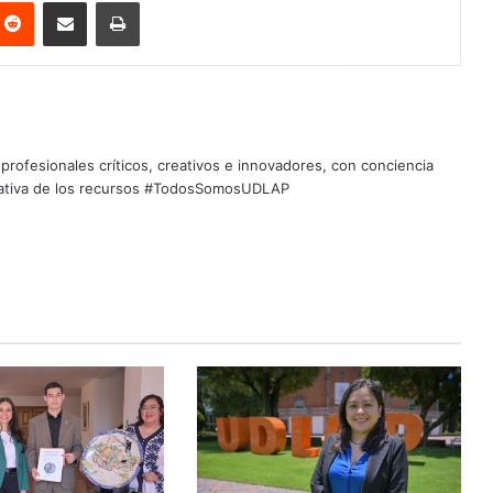
nterest
Reddit
Share via Email
Print
profesionales críticos, creativos e innovadores, con conciencia
quitativa de los recursos #TodosSomosUDLAP