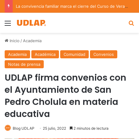
La convivencia familiar marca el cierre del Curso de Verano de Escuelas Aztecas
Menu
B
Inicio
/
Academia
Academia
Académica
Comunidad
Convenios
Notas de prensa
UDLAP firma convenios con
el Ayuntamiento de San
Pedro Cholula en materia
educativa
Blog UDLAP
25 julio, 2022
2 minutos de lectura