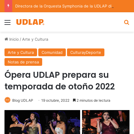
Directora de la Orquesta Symphonia de la UDLAP dirige agrupaciones de talla nacional e internacional
Menu
B
Inicio
/
Arte y Cultura
Arte y Cultura
Comunidad
CulturayDeporte
Notas de prensa
Ópera UDLAP prepara su
temporada de otoño 2022
Blog UDLAP
19 octubre, 2022
2 minutos de lectura