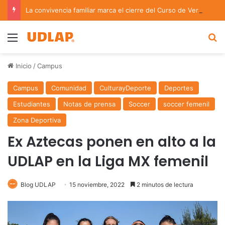
La convivencia familiar marca el cierre del Curso de Verano de Escuelas Aztecas
Menu
B
Inicio
/
Campus
Campus
Comunidad
CulturayDeporte
Deportes
Estudiantes
Notas de prensa
Soccer
soccer femenil
Zona Deportiva
Ex Aztecas ponen en alto a la
UDLAP en la Liga MX femenil
Blog UDLAP
15 noviembre, 2022
2 minutos de lectura