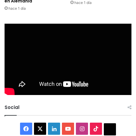
en Alemania
hace 1 día
hace 1 día
Social
Facebook
X
LinkedIn
YouTube
Instagram
TikTok
Thread