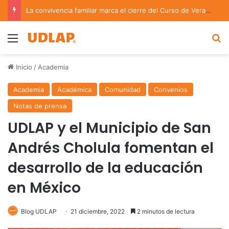
La convivencia familiar marca el cierre del Curso de Verano de Escuelas Aztecas
Menu
B
Inicio
/
Academia
Academia
Académica
Comunidad
Convenios
Notas de prensa
UDLAP y el Municipio de San
Andrés Cholula fomentan el
desarrollo de la educación
en México
Blog UDLAP
21 diciembre, 2022
2 minutos de lectura