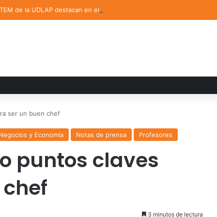
STEM de la UDLAP destacan en el MUTVI 2026
ara ser un buen chef
 Negocios y Economía
Notas de prensa
Profesores
co puntos claves
 chef
3 minutos de lectura