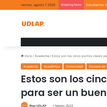
viernes, agosto 7 2026
Breaking News
Estudiantes 
Inicio
/
Academia
/
Estos son los cinco puntos claves p
Academia
Académica
Comunidad
Escuela de
Estos son los cin
para ser un buen
Blog UDLAP
1 febrero, 2023