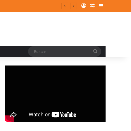
Log In
Random Article
Sidebar
Buscar