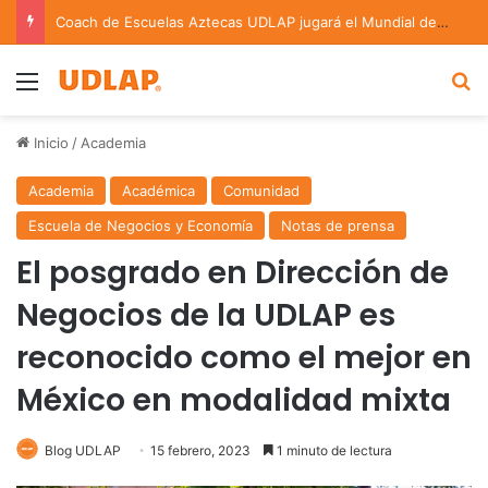
Coach de Escuelas Aztecas UDLAP jugará el Mundial de Flag Football en Alemania
Menu
B
Inicio
/
Academia
Academia
Académica
Comunidad
Escuela de Negocios y Economía
Notas de prensa
El posgrado en Dirección de
Negocios de la UDLAP es
reconocido como el mejor en
México en modalidad mixta
Blog UDLAP
15 febrero, 2023
1 minuto de lectura