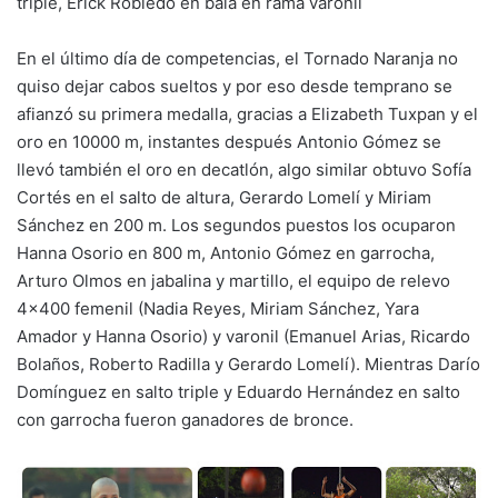
triple, Erick Robledo en bala en rama varonil
En el último día de competencias, el Tornado Naranja no
quiso dejar cabos sueltos y por eso desde temprano se
afianzó su primera medalla, gracias a Elizabeth Tuxpan y el
oro en 10000 m, instantes después Antonio Gómez se
llevó también el oro en decatlón, algo similar obtuvo Sofía
Cortés en el salto de altura, Gerardo Lomelí y Miriam
Sánchez en 200 m. Los segundos puestos los ocuparon
Hanna Osorio en 800 m, Antonio Gómez en garrocha,
Arturo Olmos en jabalina y martillo, el equipo de relevo
4×400 femenil (Nadia Reyes, Miriam Sánchez, Yara
Amador y Hanna Osorio) y varonil (Emanuel Arias, Ricardo
Bolaños, Roberto Radilla y Gerardo Lomelí). Mientras Darío
Domínguez en salto triple y Eduardo Hernández en salto
con garrocha fueron ganadores de bronce.