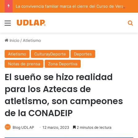
La convivencia familiar marca el cierre del Curso de Verano de Escuelas Aztecas
Menu
B
Inicio
/
Atletismo
Atletismo
CulturayDeporte
Deportes
Notas de prensa
Zona Deportiva
El sueño se hizo realidad
para los Aztecas de
atletismo, son campeones
de la CONADEIP
Blog UDLAP
12 marzo, 2023
2 minutos de lectura