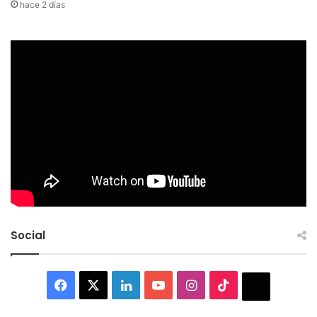
hace 2 días
Social
Facebook
X
LinkedIn
YouTube
Instagram
TikTok
Thread