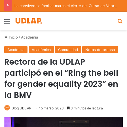
La convivencia familiar marca el cierre del Curso de Verano de Escuelas Aztecas
Menu
B
Inicio
/
Academia
Academia
Académica
Comunidad
Notas de prensa
Rectora de la UDLAP
participó en el “Ring the bell
for gender equality 2023” en
la BMV
Blog UDLAP
15 marzo, 2023
3 minutos de lectura