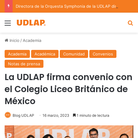
Directora de la Orquesta Symphonia de la UDLAP dirige agrupaciones de talla nacional e internacional
Menu
B
Inicio
/
Academia
Academia
Académica
Comunidad
Convenios
Notas de prensa
La UDLAP firma convenio con
el Colegio Liceo Británico de
México
Blog UDLAP
16 marzo, 2023
1 minuto de lectura